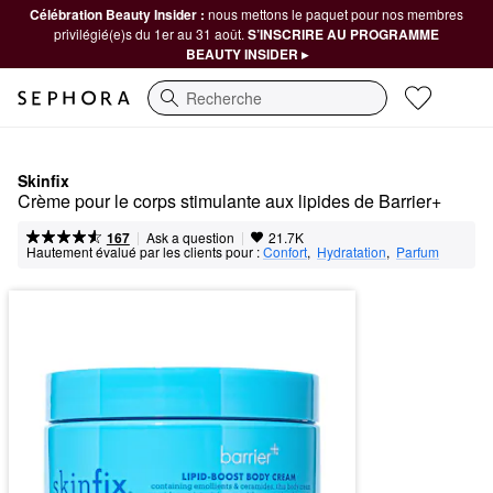
Célébration Beauty Insider :
nous mettons le paquet pour nos membres
privilégié(e)s du 1er au 31 août.
S’INSCRIRE AU PROGRAMME
BEAUTY INSIDER ▸
Recherche
Skinfix
Crème pour le corps stimulante aux lipides de Barrier+
|
|
Ask a question
167
21.7K
Hautement évalué par les clients pour :
Confort
,  
Hydratation
,  
Parfum