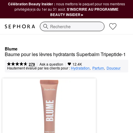
Célébration Beauty Insider :
nous mettons le paquet pour nos membres
privilégié(e)s du 1er au 31 août.
S’INSCRIRE AU PROGRAMME
BEAUTY INSIDER ▸
Recherche
Blume
Baume pour les lèvres hydratants Superbalm Tripeptide-1
|
|
Ask a question
279
12.4K
Hautement évalué par les clients pour :
Hydratation
,  
Parfum
,  
Douceur