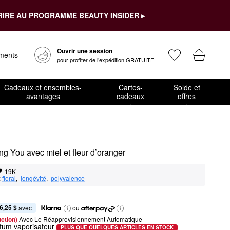
RIRE AU PROGRAMME BEAUTY INSIDER ▸
Ouvrir une session
ements
pour profiter de l’expédition GRATUITE
Cadeaux et ensembles-
Cartes-
Solde et
avantages
cadeaux
offres
g You avec miel et fleur d’oranger
19K
:
floral
,  
longévité
,  
polyvalence
6,25 $
 avec
ou
ction) 
Avec Le Réapprovisionnement Automatique
rfum vaporisateur
PLUS QUE QUELQUES ARTICLES EN STOCK