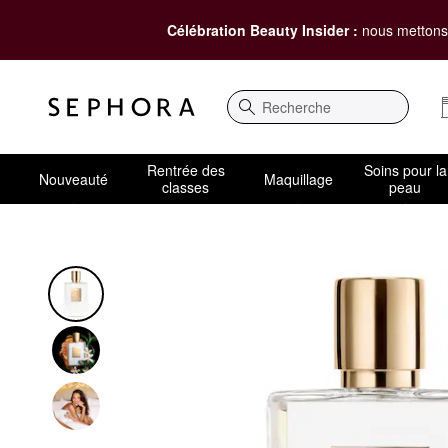
Célébration Beauty Insider :
nous mettons 
Recherche
Rentrée des
Soins pour la
Nouveauté
Maquillage
classes
peau