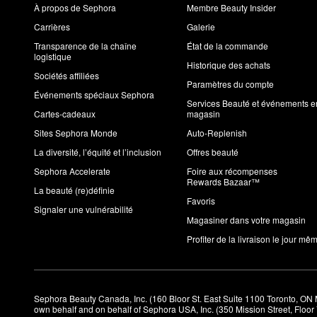
À propos de Sephora
Membre Beauty Insider
Carrières
Galerie
Transparence de la chaîne
État de la commande
logistique
Historique des achats
Sociétés affiliées
Paramètres du compte
Événements spéciaux Sephora
Services Beauté et événements e
Cartes-cadeaux
magasin
Sites Sephora Monde
Auto-Replenish
La diversité, l’équité et l’inclusion
Offres beauté
Sephora Accelerate
Foire aux récompenses
Rewards Bazaar™
La beauté (re)définie
Favoris
Signaler une vulnérabilité
Magasiner dans votre magasin
Profiter de la livraison le jour mê
Sephora Beauty Canada, Inc. (160 Bloor St. East Suite 1100 Toronto, ON 
own behalf and on behalf of Sephora USA, Inc. (350 Mission Street, Floo