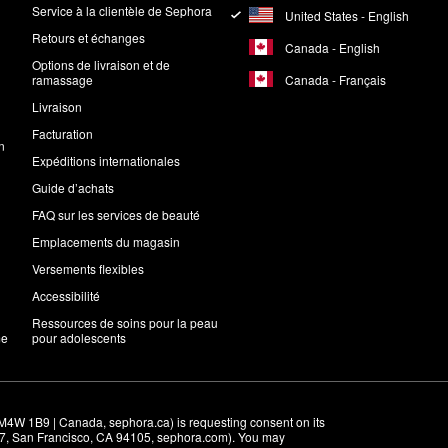
Service à la clientèle de Sephora
United States - English
Retours et échanges
Canada - English
Options de livraison et de
Canada - Français
ramassage
Livraison
Facturation
n
Expéditions internationales
Guide d’achats
FAQ sur les services de beauté
Emplacements du magasin
Versements flexibles
Accessibilité
Ressources de soins pour la peau
me
pour adolescents
M4W 1B9 | Canada, sephora.ca) is requesting consent on its 
r 7, San Francisco, CA 94105, sephora.com). You may 