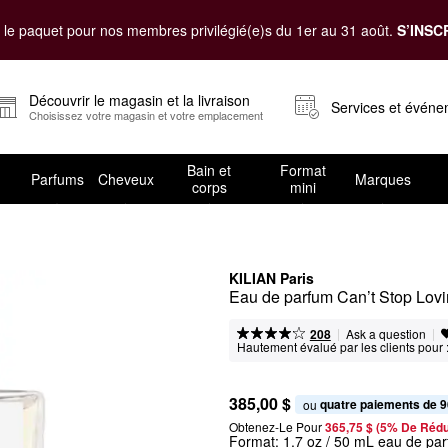
le paquet pour nos membres privilégié(e)s du 1er au 31 août.
S’INSC
Découvrir le magasin et la livraison
Services et évén
Choisissez votre magasin et votre emplacement
Bain et
Format
Parfums
Cheveux
Marques
corps
mini
KILIAN Paris
Eau de parfum Can’t Stop Lovin
|
|
Ask a question
208
Hautement évalué par les clients pour 
385,00 $
quatre paiements de 9
ou 
Obtenez-Le Pour
365,75 $ (5% De Rédu
Format:
1.7 oz / 50 mL eau de pa