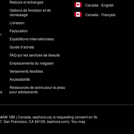
Retours et échanges
Canada - English
Options de livraison et de
Canada - Français
ramassage
Livraison
Facturation
n
Expéditions internationales
Guide d’achats
FAQ sur les services de beauté
Emplacements du magasin
Versements flexibles
Accessibilité
Ressources de soins pour la peau
me
pour adolescents
M4W 1B9 | Canada, sephora.ca) is requesting consent on its 
r 7, San Francisco, CA 94105, sephora.com). You may 