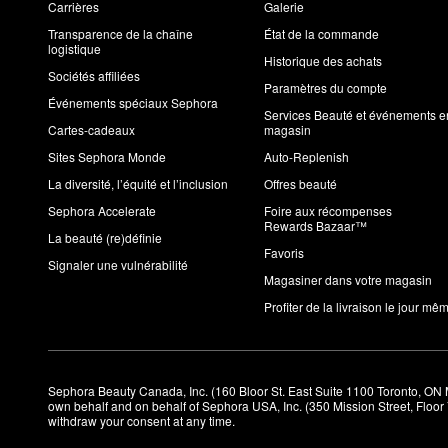
Carrières
Galerie
Transparence de la chaîne
État de la commande
logistique
Historique des achats
Sociétés affiliées
Paramètres du compte
Événements spéciaux Sephora
Services Beauté et événements e
Cartes-cadeaux
magasin
Sites Sephora Monde
Auto-Replenish
La diversité, l’équité et l’inclusion
Offres beauté
Sephora Accelerate
Foire aux récompenses
Rewards Bazaar™
La beauté (re)définie
Favoris
Signaler une vulnérabilité
Magasiner dans votre magasin
Profiter de la livraison le jour mê
Sephora Beauty Canada, Inc. (160 Bloor St. East Suite 1100 Toronto, ON 
own behalf and on behalf of Sephora USA, Inc. (350 Mission Street, Floo
withdraw your consent at any time.