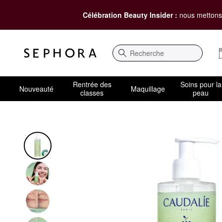
Célébration Beauty Insider :
nous mettons 
Recherche
Rentrée des
Soins pour la
Nouveauté
Maquillage
classes
peau