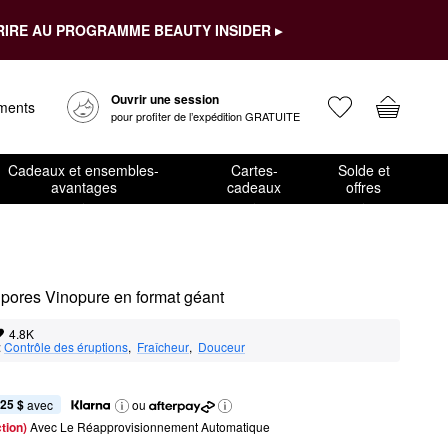
RIRE AU PROGRAMME BEAUTY INSIDER ▸
Ouvrir une session
ements
pour profiter de l’expédition GRATUITE
Cadeaux et ensembles-
Cartes-
Solde et
avantages
cadeaux
offres
s pores Vinopure en format géant
4.8K
:
Contrôle des éruptions
,  
Fraîcheur
,  
Douceur
,25 $
 avec
ou
tion) 
Avec Le Réapprovisionnement Automatique