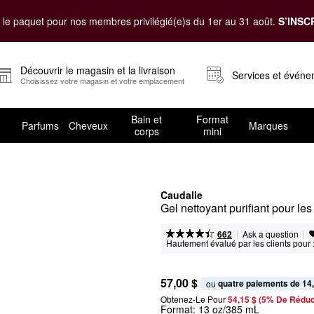
le paquet pour nos membres privilégié(e)s du 1er au 31 août.
S’INSC
Découvrir le magasin et la livraison
Services et évén
Choisissez votre magasin et votre emplacement
Bain et
Format
Parfums
Cheveux
Marques
corps
mini
Caudalie
Gel nettoyant purifiant pour le
|
|
Ask a question
662
Hautement évalué par les clients pour 
57,00 $
quatre paiements de 14
ou 
Obtenez-Le Pour
54,15 $ (5% De Réduc
Format:
13 oz/385 mL