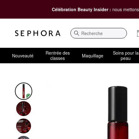
Célébration Beauty Insider :
nous mettons 
Recherche
Rentrée des
Soins pour la
Nouveauté
Maquillage
classes
peau