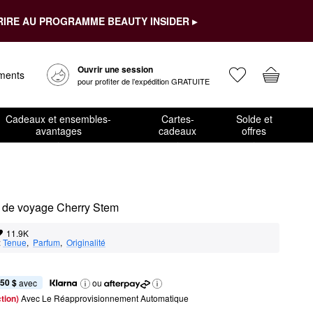
RIRE AU PROGRAMME BEAUTY INSIDER ▸
Ouvrir une session
ements
pour profiter de l’expédition GRATUITE
Cadeaux et ensembles-
Cartes-
Solde et
avantages
cadeaux
offres
r de voyage Cherry Stem
11.9K
:
Tenue
,  
Parfum
,  
Originalité
,50 $
 avec
ou
tion) 
Avec Le Réapprovisionnement Automatique