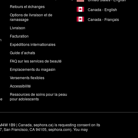
Retours et échanges
Canada - English
Options de livraison et de
Canada - Français
ramassage
Livraison
Facturation
n
Expéditions internationales
Guide d’achats
FAQ sur les services de beauté
Emplacements du magasin
Versements flexibles
Accessibilité
Ressources de soins pour la peau
me
pour adolescents
M4W 1B9 | Canada, sephora.ca) is requesting consent on its 
r 7, San Francisco, CA 94105, sephora.com). You may 