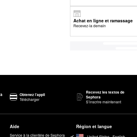
Achat en ligne et ramassage
Recevez-la demain
Recevez les textos de
 à
Obtenez l’appli
Sephora
Télécharger
S’inscrire maintenant
Aide
Région et langue
Service à la clientèle de Sephora
United States - English