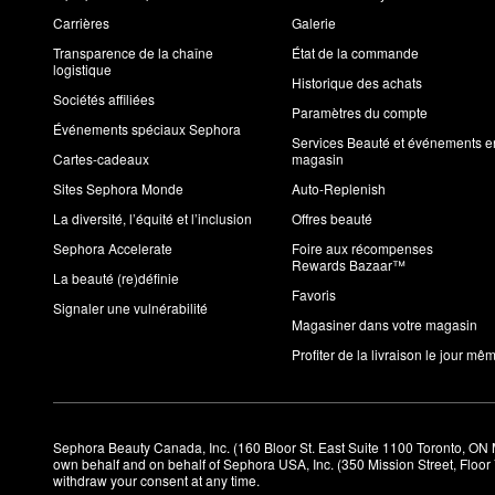
Carrières
Galerie
Transparence de la chaîne
État de la commande
logistique
Historique des achats
Sociétés affiliées
Paramètres du compte
Événements spéciaux Sephora
Services Beauté et événements e
Cartes-cadeaux
magasin
Sites Sephora Monde
Auto-Replenish
La diversité, l’équité et l’inclusion
Offres beauté
Sephora Accelerate
Foire aux récompenses
Rewards Bazaar™
La beauté (re)définie
Favoris
Signaler une vulnérabilité
Magasiner dans votre magasin
Profiter de la livraison le jour mê
Sephora Beauty Canada, Inc. (160 Bloor St. East Suite 1100 Toronto, ON 
own behalf and on behalf of Sephora USA, Inc. (350 Mission Street, Floo
withdraw your consent at any time.