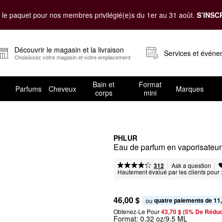
le paquet pour nos membres privilégié(e)s du 1er au 31 août.
S’INSC
Découvrir le magasin et la livraison
Services et évén
Choisissez votre magasin et votre emplacement
Bain et
Format
Parfums
Cheveux
Marques
corps
mini
PHLUR
Eau de parfum en vaporisateu
|
|
Ask a question
312
Hautement évalué par les clients pour 
46,00 $
quatre paiements de 11
ou 
Obtenez-Le Pour
43,70 $ (5% De Réduc
Format:
0.32 oz/9.5 ML