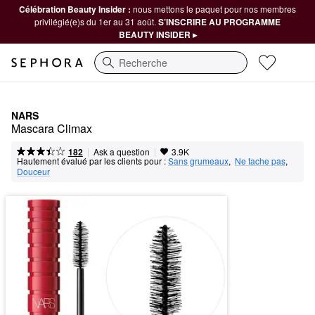
Célébration Beauty Insider :
nous mettons le paquet pour nos membres
privilégié(e)s du 1er au 31 août.
S’INSCRIRE AU PROGRAMME
BEAUTY INSIDER ▸
Recherche
NARS
Mascara Climax
|
|
Ask a question
182
3.9K
Hautement évalué par les clients pour :
Sans grumeaux
,  
Ne tache pas
,  
Douceur