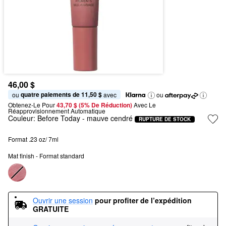
46,00 $
quatre paiements de 11,50 $
ou 
 avec
ou
Obtenez-Le Pour
43,70 $ (5% De Réduction) 
Avec Le 
Réapprovisionnement Automatique
Couleur:
Before Today
- mauve cendré
RUPTURE DE STOCK
Format .23 oz/ 7ml
Mat finish - Format standard
Ouvrir une session
pour profiter de l’expédition 
GRATUITE