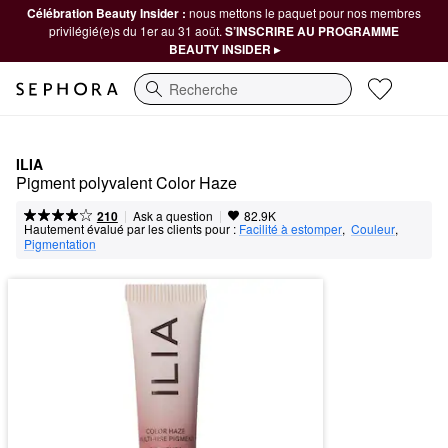
Célébration Beauty Insider :
nous mettons le paquet pour nos membres
privilégié(e)s du 1er au 31 août.
S’INSCRIRE AU PROGRAMME
BEAUTY INSIDER ▸
Recherche
ILIA
Pigment polyvalent Color Haze
|
|
Ask a question
210
82.9K
Hautement évalué par les clients pour :
Facilité à estomper
,  
Couleur
,  
Pigmentation