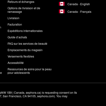
Retours et échanges
Canada - English
Options de livraison et de
Canada - Français
ramassage
Livraison
Facturation
n
Expéditions internationales
Guide d’achats
FAQ sur les services de beauté
Emplacements du magasin
Versements flexibles
Accessibilité
Ressources de soins pour la peau
me
pour adolescents
M4W 1B9 | Canada, sephora.ca) is requesting consent on its 
r 7, San Francisco, CA 94105, sephora.com). You may 