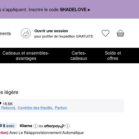
s’appliquent. Inscrire le code
SHADELOVE ▸
Ouvrir une session
ements
pour profiter de l’expédition GRATUITE
Cadeaux et ensembles-
Cartes-
Solde et
avantages
cadeaux
offres
es légère
16.6K
:
Rebond
,  
Contrôle des frisottis
,  
Parfum
0 $
 avec
ou
tion) 
Avec Le Réapprovisionnement Automatique