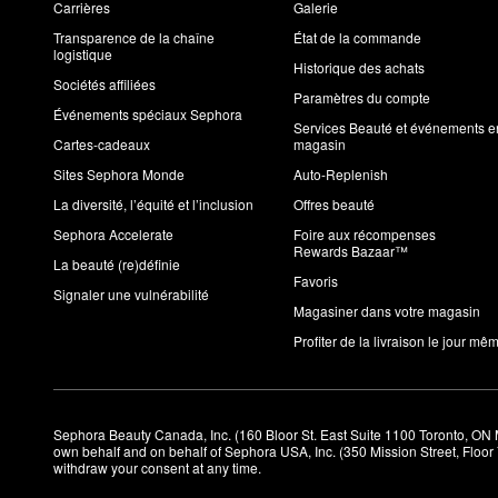
Carrières
Galerie
Transparence de la chaîne
État de la commande
logistique
Historique des achats
Sociétés affiliées
Paramètres du compte
Événements spéciaux Sephora
Services Beauté et événements e
Cartes-cadeaux
magasin
Sites Sephora Monde
Auto-Replenish
La diversité, l’équité et l’inclusion
Offres beauté
Sephora Accelerate
Foire aux récompenses
Rewards Bazaar™
La beauté (re)définie
Favoris
Signaler une vulnérabilité
Magasiner dans votre magasin
Profiter de la livraison le jour mê
Sephora Beauty Canada, Inc. (160 Bloor St. East Suite 1100 Toronto, ON 
own behalf and on behalf of Sephora USA, Inc. (350 Mission Street, Floo
withdraw your consent at any time.