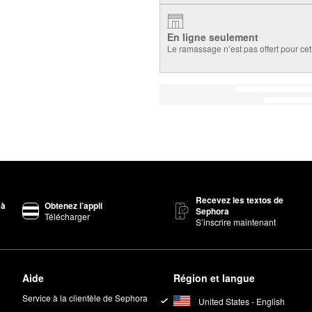
En ligne seulement
Le ramassage n’est pas offert pour cet 
Recevez les textos de
 à
Obtenez l’appli
Sephora
Télécharger
S’inscrire maintenant
Aide
Région et langue
Service à la clientèle de Sephora
United States - English