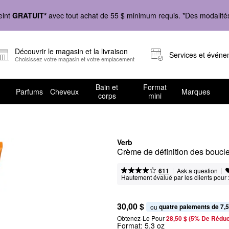
eint
GRATUIT*
avec tout achat de 55 $ minimum requis. *Des modalités 
Découvrir le magasin et la livraison
Services et évén
Choisissez votre magasin et votre emplacement
Bain et
Format
Parfums
Cheveux
Marques
corps
mini
Verb
Crème de définition des boucl
|
|
Ask a question
611
Hautement évalué par les clients pour 
30,00 $
quatre paiements de 7,5
ou 
Obtenez-Le Pour
28,50 $ (5% De Réduc
Format:
5.3 oz