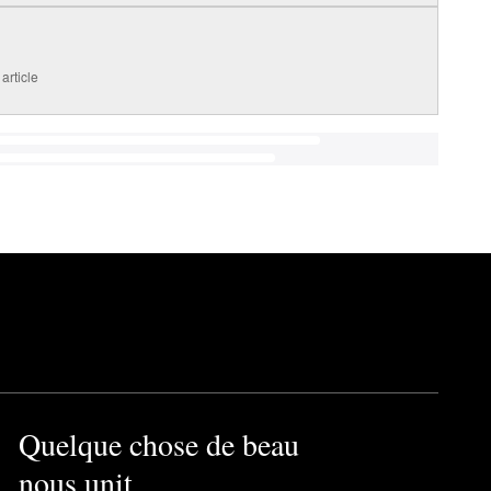
article
Quelque chose de beau
nous unit