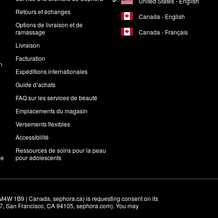
United States - English
Retours et échanges
Canada - English
Options de livraison et de
Canada - Français
ramassage
Livraison
Facturation
n
Expéditions internationales
Guide d’achats
FAQ sur les services de beauté
Emplacements du magasin
Versements flexibles
Accessibilité
Ressources de soins pour la peau
me
pour adolescents
M4W 1B9 | Canada, sephora.ca) is requesting consent on its 
r 7, San Francisco, CA 94105, sephora.com). You may 