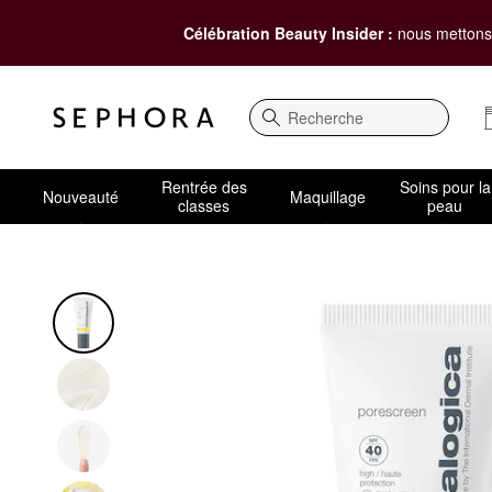
Célébration Beauty Insider :
nous mettons 
Recherche
Rentrée des
Soins pour la
Nouveauté
Maquillage
classes
peau