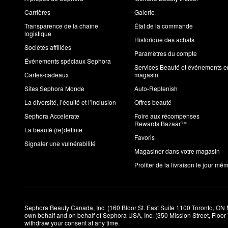
Carrières
Galerie
Transparence de la chaîne
État de la commande
logistique
Historique des achats
Sociétés affiliées
Paramètres du compte
Événements spéciaux Sephora
Services Beauté et événements e
Cartes-cadeaux
magasin
Sites Sephora Monde
Auto-Replenish
La diversité, l’équité et l’inclusion
Offres beauté
Sephora Accelerate
Foire aux récompenses
Rewards Bazaar™
La beauté (re)définie
Favoris
Signaler une vulnérabilité
Magasiner dans votre magasin
Profiter de la livraison le jour mê
Sephora Beauty Canada, Inc. (160 Bloor St. East Suite 1100 Toronto, ON 
own behalf and on behalf of Sephora USA, Inc. (350 Mission Street, Floo
withdraw your consent at any time.