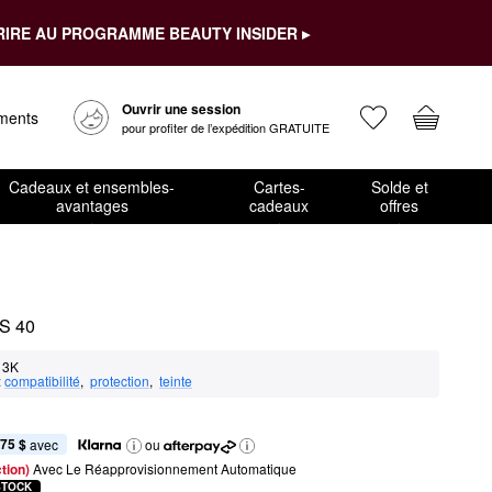
RIRE AU PROGRAMME BEAUTY INSIDER ▸
Ouvrir une session
ements
pour profiter de l’expédition GRATUITE
Cadeaux et ensembles-
Cartes-
Solde et
avantages
cadeaux
offres
S 40 
3K
:
compatibilité
,  
protection
,  
teinte
,75 $
 avec
ou
tion) 
Avec Le Réapprovisionnement Automatique
STOCK