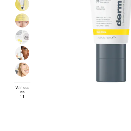
Voir tous
les
11