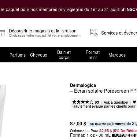
le paquet pour nos membres privilégié(e)s du 1er au 31 août.
S’INSC
Découvrir le magasin et la livraison
Services et évén
Choisissez votre magasin et votre emplacement
Bain et
Format
Parfums
Cheveux
Marques
corps
mini
Dermalogica
– Écran solaire Porescreen FP
|
|
Ask a question
63
Hautement évalué par les clients pour 
87,00 $
quatre paiements de 21
ou 
Obtenez-Le Pour
82,65 $ (5% De Réduc
Format:
1 oz / 30 mL
RUPTURE DE 