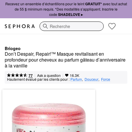
Recevez un ensemble d’échantillons pour le teint
GRATUIT*
avec tout achat
de 55 $ minimum requis. *Des modalités s’appliquent. Inscrire le
code
SHADELOVE ▸
Recherche
Briogeo
Don’t Despair, Repair!™ Masque revitalisant en 
profondeur pour cheveux au parfum gâteau d’anniversaire 
à la vanille
|
|
Ask a question
77
16.3K
Hautement évalué par les clients pour :
Parfum
,  
Douceur
,  
Force