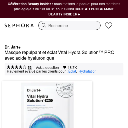
Célébration Beauty Insider :
nous mettons le paquet pour nos membres
privilégié(e)s du 1er au 31 août.
S’INSCRIRE AU PROGRAMME
BEAUTY INSIDER ▸
Recherche
Dr. Jart+
Masque repulpant et éclat Vital Hydra Solution™ PRO 
avec acide hyaluronique
|
|
Ask a question
53
18.7K
Hautement évalué par les clients pour :
Éclat
,  
Hydratation