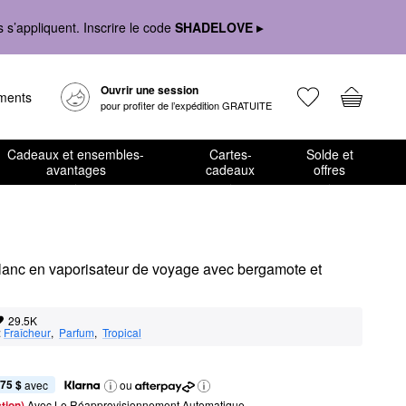
s’appliquent. Inscrire le code
SHADELOVE ▸
Ouvrir une session
ements
pour profiter de l’expédition GRATUITE
Cadeaux et ensembles-
Cartes-
Solde et
avantages
cadeaux
offres
Blanc en vaporisateur de voyage avec bergamote et 
29.5K
:
Fraîcheur
,  
Parfum
,  
Tropical
,75 $
 avec
ou
tion) 
Avec Le Réapprovisionnement Automatique