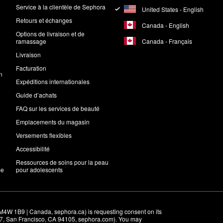
Service à la clientèle de Sephora
United States - English
Retours et échanges
Canada - English
Options de livraison et de
Canada - Français
ramassage
Livraison
Facturation
n
Expéditions internationales
Guide d’achats
FAQ sur les services de beauté
Emplacements du magasin
Versements flexibles
Accessibilité
Ressources de soins pour la peau
me
pour adolescents
M4W 1B9 | Canada, sephora.ca) is requesting consent on its 
r 7, San Francisco, CA 94105, sephora.com). You may 