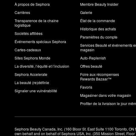
À propos de Sephora
Membre Beauty Insider
Carrières
Galerie
Transparence de la chaîne
État de la commande
logistique
Historique des achats
Sociétés affiliées
Paramètres du compte
Événements spéciaux Sephora
Services Beauté et événements e
Cartes-cadeaux
magasin
Sites Sephora Monde
Auto-Replenish
La diversité, l’équité et l’inclusion
Offres beauté
Sephora Accelerate
Foire aux récompenses
Rewards Bazaar™
La beauté (re)définie
Favoris
Signaler une vulnérabilité
Magasiner dans votre magasin
Profiter de la livraison le jour mê
Sephora Beauty Canada, Inc. (160 Bloor St. East Suite 1100 Toronto, ON 
own behalf and on behalf of Sephora USA, Inc. (350 Mission Street, Floo