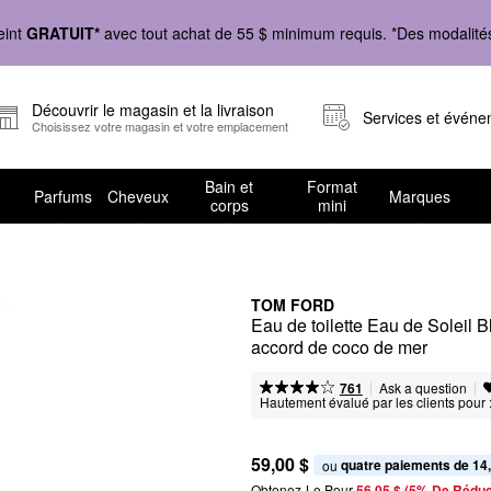
eint
GRATUIT*
avec tout achat de 55 $ minimum requis. *Des modalités 
Découvrir le magasin et la livraison
Services et évén
Choisissez votre magasin et votre emplacement
Bain et
Format
Parfums
Cheveux
Marques
corps
mini
TOM FORD
Eau de toilette Eau de Soleil 
accord de coco de mer
|
|
Ask a question
761
Hautement évalué par les clients pour 
59,00 $
quatre paiements de 14
ou 
Obtenez-Le Pour
56,05 $ (5% De Réduc