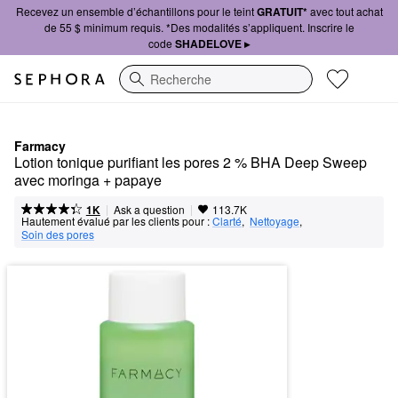
Recevez un ensemble d’échantillons pour le teint
GRATUIT*
avec tout achat
de 55 $ minimum requis. *Des modalités s’appliquent. Inscrire le
code
SHADELOVE ▸
Recherche
Farmacy
Lotion tonique purifiant les pores 2 % BHA Deep Sweep 
avec moringa + papaye
|
|
Ask a question
1K
113.7K
Hautement évalué par les clients pour :
Clarté
,  
Nettoyage
,  
Soin des pores