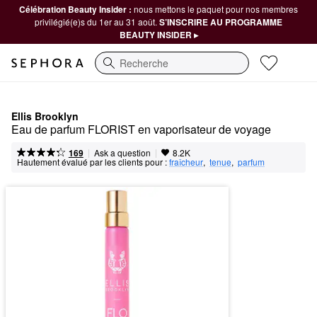
Célébration Beauty Insider :
nous mettons le paquet pour nos membres
privilégié(e)s du 1er au 31 août.
S’INSCRIRE AU PROGRAMME
BEAUTY INSIDER ▸
Recherche
Ellis Brooklyn
Eau de parfum FLORIST en vaporisateur de voyage
|
|
Ask a question
169
8.2K
Hautement évalué par les clients pour :
fraîcheur
,  
tenue
,  
parfum