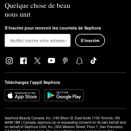
Quelque chose de beau
nous unit
S’inscrire pour recevoir les courriels de Sephora
S’inscrire
Téléchargez l’appli Sephora
Sephora Beauty Canada, Inc. (160 Bloor St. East Suite 1100 Toronto, ON 
M4W 1B9 | Canada, sephora.ca) is requesting consent on its own behalf and 
on behalf of Sephora USA, Inc. (350 Mission Street, Floor 7, San Francisco, 
CA 94105, sephora.com). You may withdraw your consent at any time.