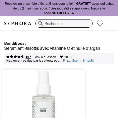
Recevez un ensemble d’échantillons pour le teint
GRATUIT*
avec tout achat
de 55 $ minimum requis. *Des modalités s’appliquent. Inscrire le
code
SHADELOVE ▸
Recherche
BondiBoost
Sérum anti-frisottis avec vitamine C et huile d’argan
|
|
Ask a question
137
10.5K
Hautement évalué par les clients pour :
Frizz
,  
Scent
,  
Smooth