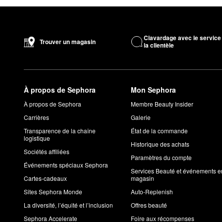
Clavardage avec le service
Trouver un magasin
la clientèle
À propos de Sephora
Mon Sephora
À propos de Sephora
Membre Beauty Insider
Carrières
Galerie
Transparence de la chaîne
État de la commande
logistique
Historique des achats
Sociétés affiliées
Paramètres du compte
Événements spéciaux Sephora
Services Beauté et événements e
Cartes-cadeaux
magasin
Sites Sephora Monde
Auto-Replenish
La diversité, l’équité et l’inclusion
Offres beauté
Sephora Accelerate
Foire aux récompenses