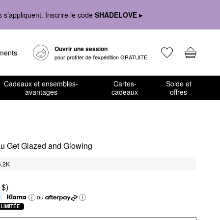
s’appliquent. Inscrire le code
SHADELOVE ▸
Ouvrir une session
ements
pour profiter de l’expédition GRATUITE
Cadeaux et ensembles-
Cartes-
Solde et
avantages
cadeaux
offres
au Get Glazed and Glowing
5.2K
 $)
ou
 LIMITÉE