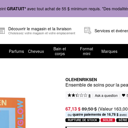
eint
GRATUIT*
avec tout achat de 55 $ minimum requis. *Des modalités 
Découvrir le magasin et la livraison
Services et évén
Choisissez votre magasin et votre emplacement
Bain et
Format
Parfums
Cheveux
Marques
corps
mini
OLEHENRIKSEN
Ensemble de soins pour la pe
|
|
Ask a question
8
67,13 $
89,50 $
(Valeur 163,00
quatre paiements de 16,78 $
ou 
 avec
RUPTURE DE STOCK
SOLDE
SÉRIE