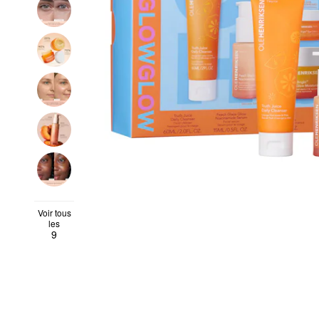
Voir tous
les
9