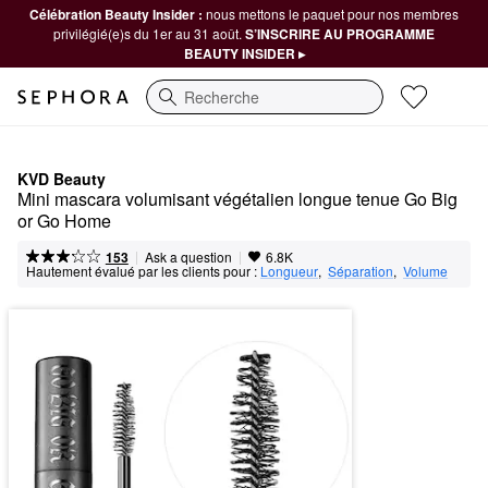
Célébration Beauty Insider :
nous mettons le paquet pour nos membres
privilégié(e)s du 1er au 31 août.
S’INSCRIRE AU PROGRAMME
BEAUTY INSIDER ▸
Recherche
KVD Beauty
Mini mascara volumisant végétalien longue tenue Go Big 
or Go Home
|
|
Ask a question
153
6.8K
Hautement évalué par les clients pour :
Longueur
,  
Séparation
,  
Volume