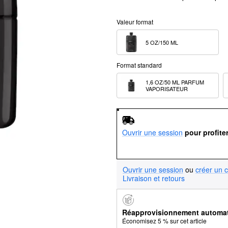
Valeur format
5 OZ/150 ML  
Format standard
1,6 OZ/50 ML PARFUM 
VAPORISATEUR
Ouvrir une session
pour profite
Ouvrir une session
ou
créer un 
Livraison et retours
Réapprovisionnement automa
Économisez 5 % sur cet article