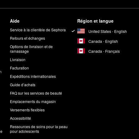
Aide
Région et langue
Service à la clientèle de Sephora
United States - English
Retours et échanges
Canada - English
Options de livraison et de
Canada - Français
ramassage
Livraison
Facturation
n
Expéditions internationales
Guide d’achats
FAQ sur les services de beauté
Emplacements du magasin
Versements flexibles
Accessibilité
Ressources de soins pour la peau
me
pour adolescents