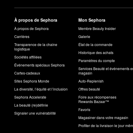
À propos de Sephora
Mon Sephora
À propos de Sephora
Membre Beauty Insider
Carrières
Galerie
Transparence de la chaîne
État de la commande
logistique
Historique des achats
Sociétés affiliées
Paramètres du compte
Événements spéciaux Sephora
Services Beauté et événements e
Cartes-cadeaux
magasin
Sites Sephora Monde
Auto-Replenish
La diversité, l’équité et l’inclusion
Offres beauté
Sephora Accelerate
Foire aux récompenses
Rewards Bazaar™
La beauté (re)définie
Favoris
Signaler une vulnérabilité
Magasiner dans votre magasin
Profiter de la livraison le jour mê