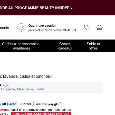
RIRE AU PROGRAMME BEAUTY INSIDER ▸
Ouvrir une session
ements
pour profiter de l’expédition GRATUITE
Cadeaux et ensembles-
Cartes-
Solde et
avantages
cadeaux
offres
lavande, cistus et patchouli
7.2K
:
Longévité
,  
Masculinité
,  
Parfum
9,50 $
 avec
ou
ction) 
Avec Le Réapprovisionnement Automatique
sateur
PLUS QUE QUELQUES ARTICLES EN STOCK