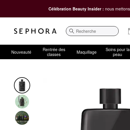
Célébration Beauty Insider :
nous mettons 
Recherche
Rentrée des
Soins pour la
Nouveauté
Maquillage
classes
peau