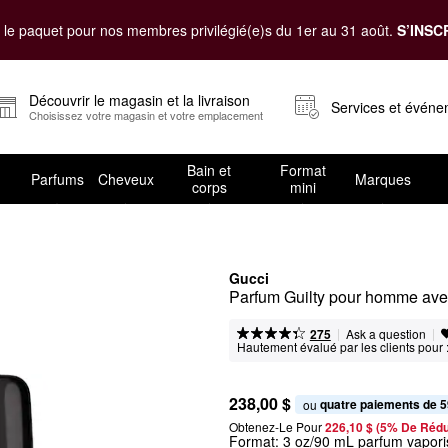
le paquet pour nos membres privilégié(e)s du 1er au 31 août.
S’INSC
Découvrir le magasin et la livraison
Services et évén
Choisissez votre magasin et votre emplacement
Bain et
Format
Parfums
Cheveux
Marques
corps
mini
Gucci
Parfum Guilty pour homme avec 
|
|
Ask a question
275
Hautement évalué par les clients pour 
238,00 $
quatre paiements de 5
ou 
Obtenez-Le Pour
226,10 $ (5% De Rédu
Format:
3 oz/90 mL parfum vapori