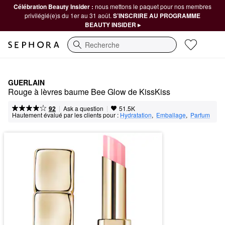
Célébration Beauty Insider :
nous mettons le paquet pour nos membres
privilégié(e)s du 1er au 31 août.
S’INSCRIRE AU PROGRAMME
BEAUTY INSIDER ▸
Recherche
GUERLAIN
Rouge à lèvres baume Bee Glow de KissKiss
|
|
Ask a question
92
51.5K
Hautement évalué par les clients pour :
Hydratation
,  
Emballage
,  
Parfum