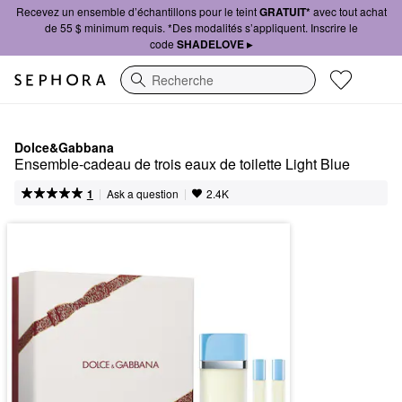
Recevez un ensemble d’échantillons pour le teint
GRATUIT*
avec tout achat
de 55 $ minimum requis. *Des modalités s’appliquent. Inscrire le
code
SHADELOVE ▸
Recherche
Dolce&Gabbana
Ensemble-cadeau de trois eaux de toilette Light Blue
|
|
Ask a question
1
2.4K