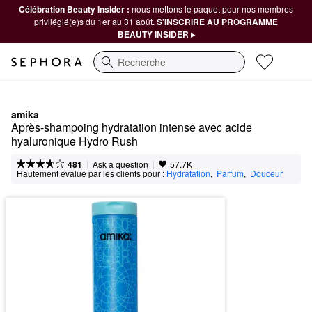
Célébration Beauty Insider :
nous mettons le paquet pour nos membres
privilégié(e)s du 1er au 31 août.
S’INSCRIRE AU PROGRAMME
BEAUTY INSIDER ▸
Recherche
amika
Après-shampoing hydratation intense avec acide 
hyaluronique Hydro Rush
|
|
Ask a question
481
57.7K
Hautement évalué par les clients pour :
Hydratation
,  
Parfum
,  
Douceur