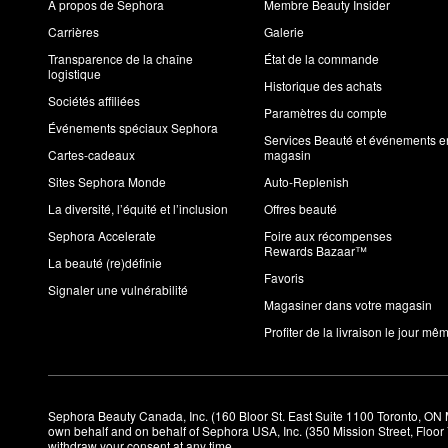
À propos de Sephora
Membre Beauty Insider
Carrières
Galerie
Transparence de la chaîne
État de la commande
logistique
Historique des achats
Sociétés affiliées
Paramètres du compte
Événements spéciaux Sephora
Services Beauté et événements e
Cartes-cadeaux
magasin
Sites Sephora Monde
Auto-Replenish
La diversité, l’équité et l’inclusion
Offres beauté
Sephora Accelerate
Foire aux récompenses
Rewards Bazaar™
La beauté (re)définie
Favoris
Signaler une vulnérabilité
Magasiner dans votre magasin
Profiter de la livraison le jour mê
Sephora Beauty Canada, Inc. (160 Bloor St. East Suite 1100 Toronto, ON 
own behalf and on behalf of Sephora USA, Inc. (350 Mission Street, Floo
withdraw your consent at any time.