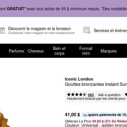
eint
GRATUIT*
avec tout achat de 55 $ minimum requis. *Des modalités 
Découvrir le magasin et la livraison
Services et évén
Choisissez votre magasin et votre emplacement
Bain et
Format
Parfums
Cheveux
Marques
corps
mini
Iconic London
Gouttes bronzantes Instant Su
|
|
Ask a question
263
Hautement évalué par les clients pour 
41,00 $
quatre paiements de 10
ou 
Obtenez-Le Pour
38,95 $ (5% De Réduc
Couleur:
Universal
- golden bronz