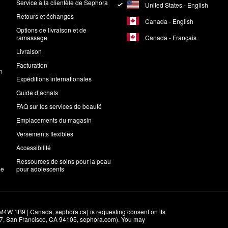
Service à la clientèle de Sephora
United States - English
Retours et échanges
Canada - English
Options de livraison et de
Canada - Français
ramassage
Livraison
Facturation
n
Expéditions internationales
Guide d’achats
FAQ sur les services de beauté
Emplacements du magasin
Versements flexibles
Accessibilité
Ressources de soins pour la peau
me
pour adolescents
M4W 1B9 | Canada, sephora.ca) is requesting consent on its 
r 7, San Francisco, CA 94105, sephora.com). You may 