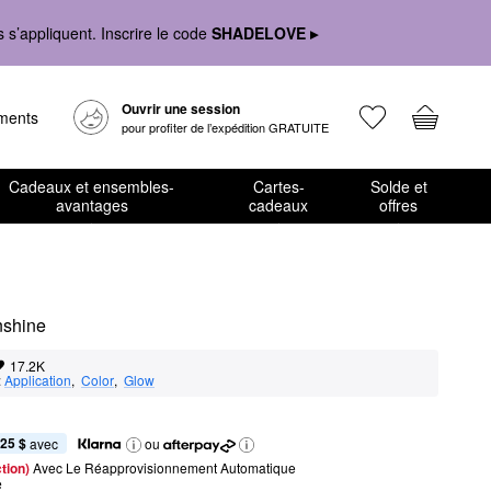
s’appliquent. Inscrire le code
SHADELOVE ▸
Ouvrir une session
ements
pour profiter de l’expédition GRATUITE
Cadeaux et ensembles-
Cartes-
Solde et
avantages
cadeaux
offres
nshine
17.2K
:
Application
,  
Color
,  
Glow
,25 $
 avec
ou
tion) 
Avec Le Réapprovisionnement Automatique
e