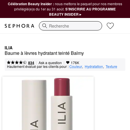
Célébration Beauty Insider :
nous mettons le paquet pour nos membres
privilégié(e)s du 1er au 31 août.
S’INSCRIRE AU PROGRAMME
BEAUTY INSIDER ▸
Recherche
ILIA
Baume à lèvres hydratant teinté Balmy
|
|
Ask a question
834
176K
Hautement évalué par les clients pour :
Couleur
,  
Hydratation
,  
Texture