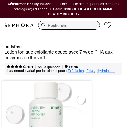
Célébration Beauty Insider :
nous mettons le paquet pour nos membres
privilégié(e)s du 1er au 31 août.
S’INSCRIRE AU PROGRAMME
BEAUTY INSIDER ▸
Recherche
innisfree
Lotion tonique exfoliante douce avec 7 % de PHA aux 
enzymes de thé vert
|
|
Ask a question
161
28.9K
Hautement évalué par les clients pour :
Exfoliation
,  
Éclat
,  
Hydratation