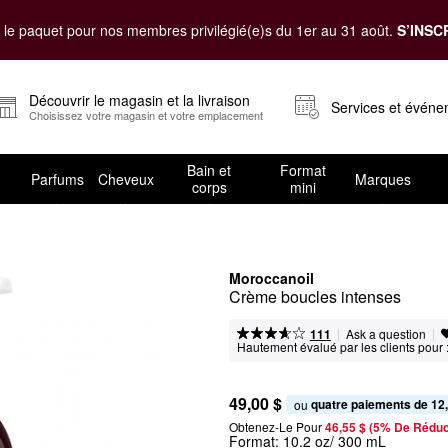
le paquet pour nos membres privilégié(e)s du 1er au 31 août.
S’INSC
Découvrir le magasin et la livraison
Services et évén
Choisissez votre magasin et votre emplacement
Bain et
Format
Parfums
Cheveux
Marques
corps
mini
Moroccanoil
Crème boucles intenses
|
|
Ask a question
111
Hautement évalué par les clients pour 
49,00 $
quatre paiements de 12
ou 
Obtenez-Le Pour
46,55 $ (5% De Réduc
Format:
10.2 oz/ 300 mL