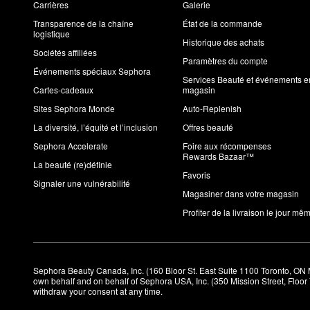
Carrières
Galerie
Transparence de la chaîne
État de la commande
logistique
Historique des achats
Sociétés affiliées
Paramètres du compte
Événements spéciaux Sephora
Services Beauté et événements e
Cartes-cadeaux
magasin
Sites Sephora Monde
Auto-Replenish
La diversité, l’équité et l’inclusion
Offres beauté
Sephora Accelerate
Foire aux récompenses
Rewards Bazaar™
La beauté (re)définie
Favoris
Signaler une vulnérabilité
Magasiner dans votre magasin
Profiter de la livraison le jour mê
Sephora Beauty Canada, Inc. (160 Bloor St. East Suite 1100 Toronto, ON 
own behalf and on behalf of Sephora USA, Inc. (350 Mission Street, Floo
withdraw your consent at any time.