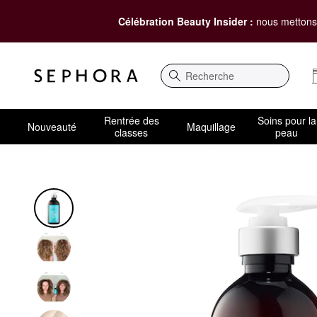
Célébration Beauty Insider :
nous mettons 
Recherche
Rentrée des
Soins pour la
Nouveauté
Maquillage
classes
peau