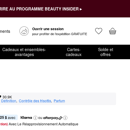
RIRE AU PROGRAMME BEAUTY INSIDER ▸
Ouvrir une session
ements
pour profiter de l’expédition GRATUITE
Cadeaux et ensembles-
Cartes-
Solde et
avantages
cadeaux
offres
30.9K
:
Définition
,  
Contrôle des frisottis
,  
Parfum
,25 $
 avec
ou
tion) 
Avec Le Réapprovisionnement Automatique