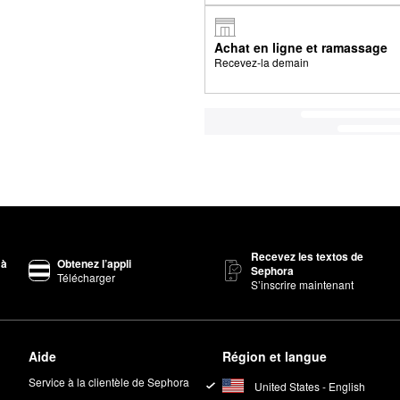
Achat en ligne et ramassage
Recevez-la demain
Recevez les textos de
 à
Obtenez l’appli
Sephora
Télécharger
S’inscrire maintenant
Aide
Région et langue
Service à la clientèle de Sephora
United States - English