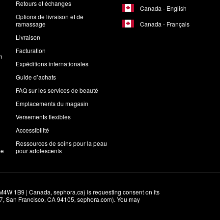
Retours et échanges
Canada - English
Options de livraison et de
Canada - Français
ramassage
Livraison
Facturation
n
Expéditions internationales
Guide d’achats
FAQ sur les services de beauté
Emplacements du magasin
Versements flexibles
Accessibilité
Ressources de soins pour la peau
me
pour adolescents
M4W 1B9 | Canada, sephora.ca) is requesting consent on its 
r 7, San Francisco, CA 94105, sephora.com). You may 