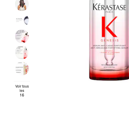
Voir tous
les
16