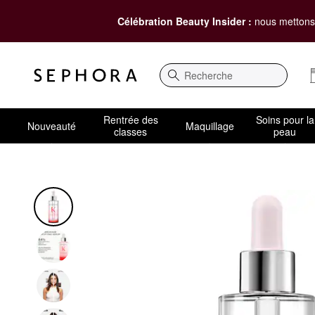
Célébration Beauty Insider :
nous mettons 
Recherche
Rentrée des
Soins pour la
Nouveauté
Maquillage
classes
peau