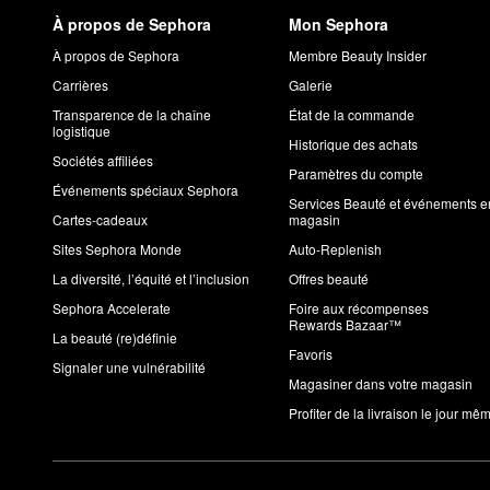
À propos de Sephora
Mon Sephora
À propos de Sephora
Membre Beauty Insider
Carrières
Galerie
Transparence de la chaîne
État de la commande
logistique
Historique des achats
Sociétés affiliées
Paramètres du compte
Événements spéciaux Sephora
Services Beauté et événements e
Cartes-cadeaux
magasin
Sites Sephora Monde
Auto-Replenish
La diversité, l’équité et l’inclusion
Offres beauté
Sephora Accelerate
Foire aux récompenses
Rewards Bazaar™
La beauté (re)définie
Favoris
Signaler une vulnérabilité
Magasiner dans votre magasin
Profiter de la livraison le jour mê