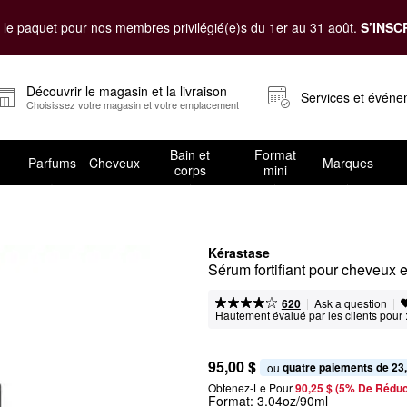
le paquet pour nos membres privilégié(e)s du 1er au 31 août.
S’INSC
Découvrir le magasin et la livraison
Services et évén
Choisissez votre magasin et votre emplacement
Bain et
Format
Parfums
Cheveux
Marques
corps
mini
Kérastase
Sérum fortifiant pour cheveux 
|
|
Ask a question
620
Hautement évalué par les clients pour 
95,00 $
quatre paiements de 23
ou 
Obtenez-Le Pour
90,25 $ (5% De Réduc
Format:
3.04oz/90ml