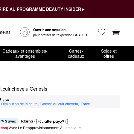
RIRE AU PROGRAMME BEAUTY INSIDER ▸
Ouvrir une session
ements
pour profiter de l’expédition GRATUITE
Cadeaux et ensembles-
Cartes-
Solde et
avantages
cadeaux
offres
et cuir chevelu Genesis
75K
:
Diminution de la chute
,  
Confort du cuir chevelu
,  
Force
,75 $
 avec
ou
tion) 
Avec Le Réapprovisionnement Automatique