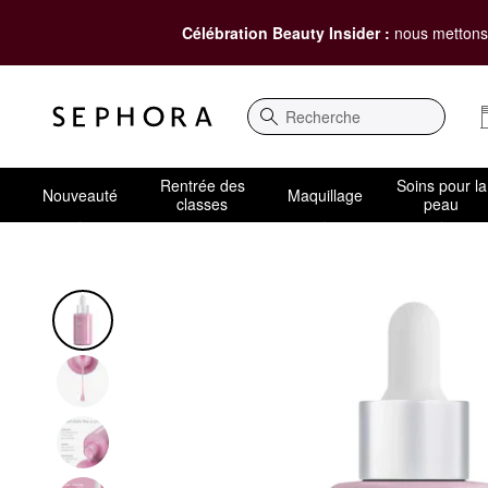
Célébration Beauty Insider :
nous mettons 
Recherche
Rentrée des
Soins pour la
Nouveauté
Maquillage
classes
peau