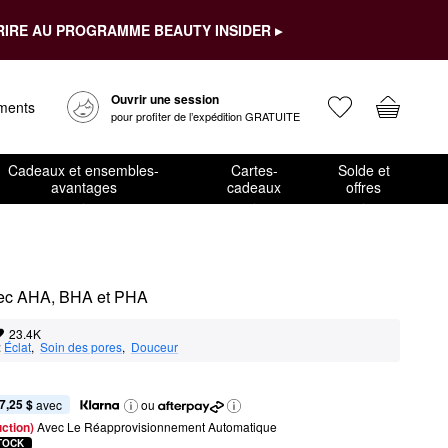
RIRE AU PROGRAMME BEAUTY INSIDER ▸
Ouvrir une session
ements
pour profiter de l’expédition GRATUITE
Cadeaux et ensembles-
Cartes-
Solde et
avantages
cadeaux
offres
 avec AHA, BHA et PHA
23.4K
:
Éclat
,  
Soin des pores
,  
Douceur
7,25 $
 avec
ou
ction) 
Avec Le Réapprovisionnement Automatique
TOCK