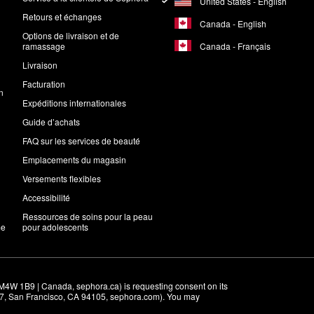
United States - English
Retours et échanges
Canada - English
Options de livraison et de
Canada - Français
ramassage
Livraison
Facturation
n
Expéditions internationales
Guide d’achats
FAQ sur les services de beauté
Emplacements du magasin
Versements flexibles
Accessibilité
Ressources de soins pour la peau
me
pour adolescents
M4W 1B9 | Canada, sephora.ca) is requesting consent on its 
r 7, San Francisco, CA 94105, sephora.com). You may 