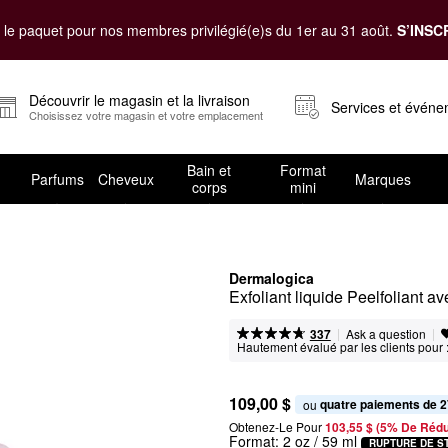
le paquet pour nos membres privilégié(e)s du 1er au 31 août.
S’INSC
Découvrir le magasin et la livraison
Services et évén
Choisissez votre magasin et votre emplacement
Bain et
Format
Parfums
Cheveux
Marques
corps
mini
Dermalogica
Exfoliant liquide Peelfoliant
|
|
Ask a question
337
Hautement évalué par les clients pour 
109,00 $
quatre paiements de 2
ou 
Obtenez-Le Pour
103,55 $ (5% De Rédu
Format:
2 oz / 59 ml
RUPTURE DE S