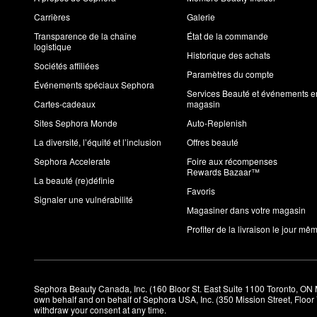
Carrières
Galerie
Transparence de la chaîne
État de la commande
logistique
Historique des achats
Sociétés affiliées
Paramètres du compte
Événements spéciaux Sephora
Services Beauté et événements e
Cartes-cadeaux
magasin
Sites Sephora Monde
Auto-Replenish
La diversité, l’équité et l’inclusion
Offres beauté
Sephora Accelerate
Foire aux récompenses
Rewards Bazaar™
La beauté (re)définie
Favoris
Signaler une vulnérabilité
Magasiner dans votre magasin
Profiter de la livraison le jour mê
Sephora Beauty Canada, Inc. (160 Bloor St. East Suite 1100 Toronto, ON 
own behalf and on behalf of Sephora USA, Inc. (350 Mission Street, Floo
withdraw your consent at any time.