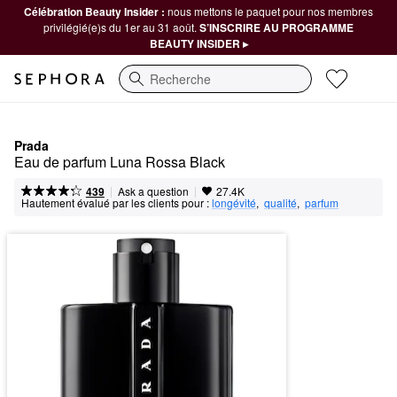
Célébration Beauty Insider :
nous mettons le paquet pour nos membres
privilégié(e)s du 1er au 31 août.
S’INSCRIRE AU PROGRAMME
BEAUTY INSIDER ▸
Recherche
Prada
Eau de parfum Luna Rossa Black
|
|
Ask a question
439
27.4K
Hautement évalué par les clients pour :
longévité
,  
qualité
,  
parfum