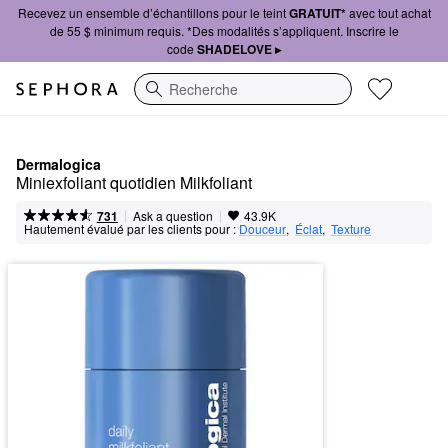
Recevez un ensemble d’échantillons pour le teint
GRATUIT*
avec tout achat
de 55 $ minimum requis. *Des modalités s’appliquent. Inscrire le
code
SHADELOVE ▸
Recherche
Dermalogica
Miniexfoliant quotidien Milkfoliant
|
|
Ask a question
731
43.9K
Hautement évalué par les clients pour :
Douceur
,  
Éclat
,  
Texture