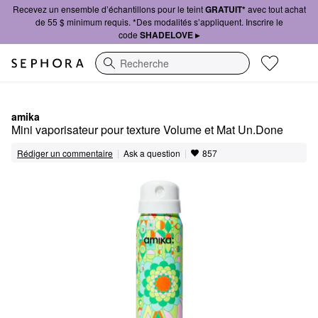
Recevez un ensemble d’échantillons pour le teint
GRATUIT*
avec tout achat
de 55 $ minimum requis. *Des modalités s’appliquent. Inscrire le
code
SHADELOVE ▸
Recherche
amika
Mini vaporisateur pour texture Volume et Mat Un.Done
|
|
Ask a question
Rédiger un commentaire
857