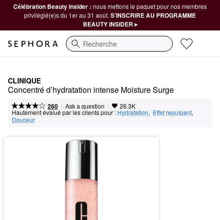
Célébration Beauty Insider :
nous mettons le paquet pour nos membres
privilégié(e)s du 1er au 31 août.
S’INSCRIRE AU PROGRAMME
BEAUTY INSIDER ▸
Recherche
CLINIQUE
Concentré d’hydratation intense Moisture Surge
|
|
Ask a question
260
26.3K
Hautement évalué par les clients pour :
Hydratation
,  
Effet repulpant
,  
Douceur