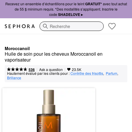
Recevez un ensemble d’échantillons pour le teint
GRATUIT*
avec tout achat
de 55 $ minimum requis. *Des modalités s’appliquent. Inscrire le
code
SHADELOVE ▸
Recherche
Moroccanoil
Huile de soin pour les cheveux Moroccanoil en 
vaporisateur
|
|
Ask a question
536
23.5K
Hautement évalué par les clients pour :
Contrôle des frisottis
,  
Parfum
,  
Brillance