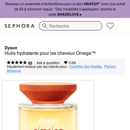
Recevez un ensemble d’échantillons pour le teint
GRATUIT*
avec tout achat
de 55 $ minimum requis. *Des modalités s’appliquent. Inscrire le
code
SHADELOVE ▸
Recherche
Dyson
Huile hydratante pour les cheveux Omega™
|
|
Ask a question
68
3.6K
Hautement évalué par les clients pour :
Contrôle des frisottis
,  
Parfum
,  
Brillance