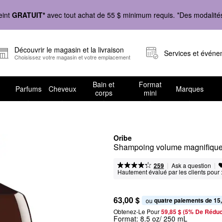
eint
GRATUIT*
avec tout achat de 55 $ minimum requis. *Des modalités 
Découvrir le magasin et la livraison
Services et évén
Choisissez votre magasin et votre emplacement
Bain et
Format
Parfums
Cheveux
Marques
corps
mini
Oribe
Shampoing volume magnifique 
|
|
Ask a question
259
Hautement évalué par les clients pour 
63,00 $
quatre paiements de 15
ou 
Obtenez-Le Pour
59,85 $ (5% De Réduc
Format:
8.5 oz/ 250 mL