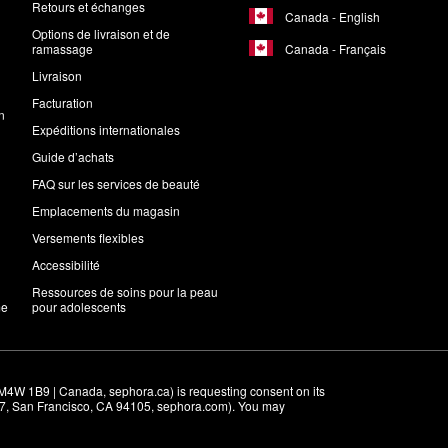
Retours et échanges
Canada - English
Options de livraison et de
Canada - Français
ramassage
Livraison
Facturation
n
Expéditions internationales
Guide d’achats
FAQ sur les services de beauté
Emplacements du magasin
Versements flexibles
Accessibilité
Ressources de soins pour la peau
me
pour adolescents
M4W 1B9 | Canada, sephora.ca) is requesting consent on its 
r 7, San Francisco, CA 94105, sephora.com). You may 