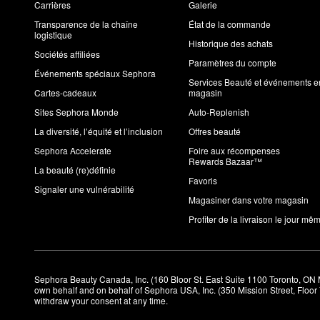
Carrières
Galerie
Transparence de la chaîne
État de la commande
logistique
Historique des achats
Sociétés affiliées
Paramètres du compte
Événements spéciaux Sephora
Services Beauté et événements e
Cartes-cadeaux
magasin
Sites Sephora Monde
Auto-Replenish
La diversité, l’équité et l’inclusion
Offres beauté
Sephora Accelerate
Foire aux récompenses
Rewards Bazaar™
La beauté (re)définie
Favoris
Signaler une vulnérabilité
Magasiner dans votre magasin
Profiter de la livraison le jour mê
Sephora Beauty Canada, Inc. (160 Bloor St. East Suite 1100 Toronto, ON 
own behalf and on behalf of Sephora USA, Inc. (350 Mission Street, Floo
withdraw your consent at any time.