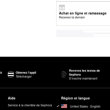
Achat en ligne et ramassage
Recevez-la demain
Recevez les textos de
 à
Obtenez l’appli
Sephora
Télécharger
S’inscrire maintenant
Aide
Région et langue
Service à la clientèle de Sephora
United States - English