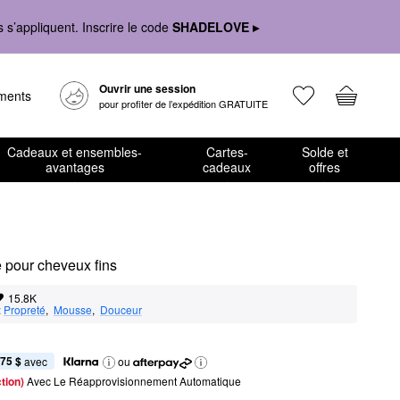
s’appliquent. Inscrire le code
SHADELOVE ▸
Ouvrir une session
ements
pour profiter de l’expédition GRATUITE
Cadeaux et ensembles-
Cartes-
Solde et
avantages
cadeaux
offres
pour cheveux fins
15.8K
:
Propreté
,  
Mousse
,  
Douceur
,75 $
 avec
ou
tion) 
Avec Le Réapprovisionnement Automatique