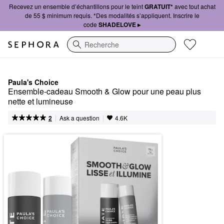
Recevez un ensemble d’échantillons pour le teint
GRATUIT*
avec tout achat
de 55 $ minimum requis. *Des modalités s’appliquent. Inscrire le
code
SHADELOVE ▸
Recherche
Paula's Choice
Ensemble-cadeau Smooth & Glow pour une peau plus 
nette et lumineuse
|
|
Ask a question
2
4.6K