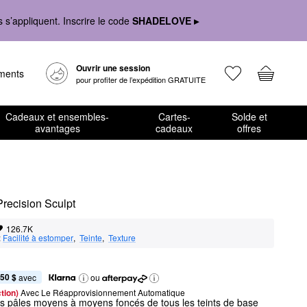
s’appliquent. Inscrire le code
SHADELOVE ▸
Ouvrir une session
ements
pour profiter de l’expédition GRATUITE
Cadeaux et ensembles-
Cartes-
Solde et
avantages
cadeaux
offres
Precision Sculpt
126.7K
:
Facilité à estomper
,  
Teinte
,  
Texture
,50 $
 avec
ou
tion) 
Avec Le Réapprovisionnement Automatique
nts pâles moyens à moyens foncés de tous les teints de base