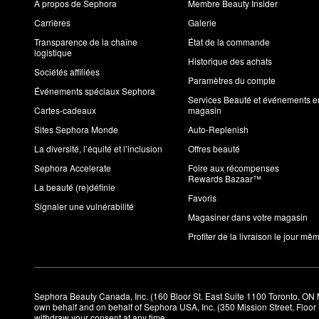
À propos de Sephora
Membre Beauty Insider
Carrières
Galerie
Transparence de la chaîne
État de la commande
logistique
Historique des achats
Sociétés affiliées
Paramètres du compte
Événements spéciaux Sephora
Services Beauté et événements e
Cartes-cadeaux
magasin
Sites Sephora Monde
Auto-Replenish
La diversité, l’équité et l’inclusion
Offres beauté
Sephora Accelerate
Foire aux récompenses
Rewards Bazaar™
La beauté (re)définie
Favoris
Signaler une vulnérabilité
Magasiner dans votre magasin
Profiter de la livraison le jour mê
Sephora Beauty Canada, Inc. (160 Bloor St. East Suite 1100 Toronto, ON 
own behalf and on behalf of Sephora USA, Inc. (350 Mission Street, Floo
withdraw your consent at any time.