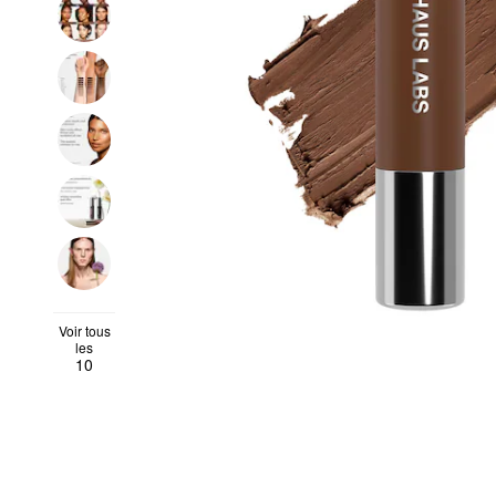
Voir tous
les
10