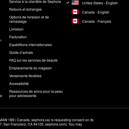
Service à la clientèle de Sephora
United States - English
Retours et échanges
Canada - English
Options de livraison et de
Canada - Français
ramassage
Livraison
Facturation
n
Expéditions internationales
Guide d’achats
FAQ sur les services de beauté
Emplacements du magasin
Versements flexibles
Accessibilité
Ressources de soins pour la peau
me
pour adolescents
M4W 1B9 | Canada, sephora.ca) is requesting consent on its 
r 7, San Francisco, CA 94105, sephora.com). You may 