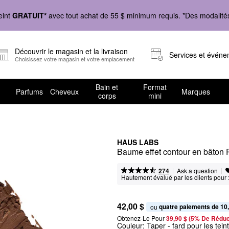
eint
GRATUIT*
avec tout achat de 55 $ minimum requis. *Des modalités 
Découvrir le magasin et la livraison
Services et évén
Choisissez votre magasin et votre emplacement
Bain et
Format
Parfums
Cheveux
Marques
corps
mini
HAUS LABS
Baume effet contour en bâton 
|
|
Ask a question
274
Hautement évalué par les clients pour 
42,00 $
quatre paiements de 10
ou 
Obtenez-Le Pour
39,90 $ (5% De Réduc
Couleur:
Taper
- fard pour les tei