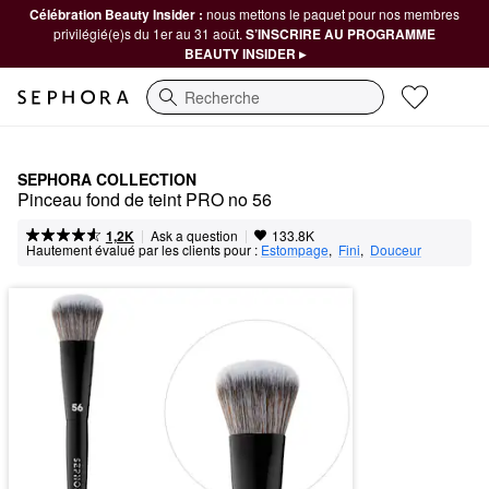
Célébration Beauty Insider :
nous mettons le paquet pour nos membres
privilégié(e)s du 1er au 31 août.
S’INSCRIRE AU PROGRAMME
BEAUTY INSIDER ▸
Recherche
SEPHORA COLLECTION
Pinceau fond de teint PRO no 56
|
|
Ask a question
1,2K
133.8K
Hautement évalué par les clients pour :
Estompage
,  
Fini
,  
Douceur