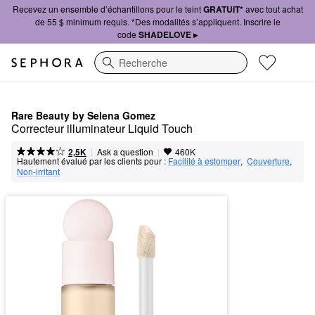
Recevez un ensemble d’échantillons pour le teint
GRATUIT*
avec tout achat
de 55 $ minimum requis. *Des modalités s’appliquent. Inscrire le
code
SHADELOVE ▸
Recherche
Rare Beauty by Selena Gomez
Correcteur illuminateur Liquid Touch
|
|
Ask a question
2,5K
460K
Hautement évalué par les clients pour :
Facilité à estomper
,  
Couverture
,  
Non-irritant