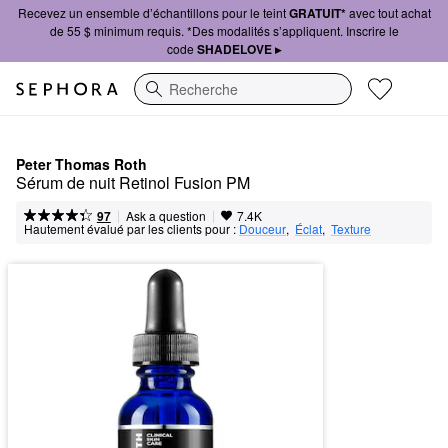
Recevez un ensemble d’échantillons pour le teint
GRATUIT*
avec tout achat
de 55 $ minimum requis. *Des modalités s’appliquent. Inscrire le
code
SHADELOVE ▸
Recherche
Peter Thomas Roth
Sérum de nuit Retinol Fusion PM
|
|
Ask a question
97
7.4K
Hautement évalué par les clients pour :
Douceur
,  
Éclat
,  
Texture