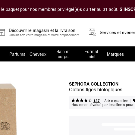
le paquet pour nos membres privilégié(e)s du 1er au 31 août.
S’INSC
Découvrir le magasin et la livraison
Services et évén
Choisissez votre magasin et votre emplacement
Bain et
Format
Parfums
Cheveux
Marques
corps
mini
SEPHORA COLLECTION
Cotons-tiges biologiques
|
|
Ask a question
137
Hautement évalué par les clients pour 