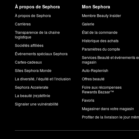
À propos de Sephora
Mon Sephora
À propos de Sephora
Membre Beauty Insider
Carrières
Galerie
Transparence de la chaîne
État de la commande
logistique
Historique des achats
Sociétés affiliées
Paramètres du compte
Événements spéciaux Sephora
Services Beauté et événements e
Cartes-cadeaux
magasin
Sites Sephora Monde
Auto-Replenish
La diversité, l’équité et l’inclusion
Offres beauté
Sephora Accelerate
Foire aux récompenses
Rewards Bazaar™
La beauté (re)définie
Favoris
Signaler une vulnérabilité
Magasiner dans votre magasin
Profiter de la livraison le jour mê