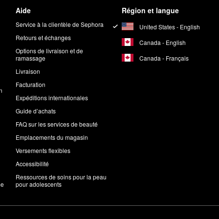
Aide
Région et langue
Service à la clientèle de Sephora
United States - English
Retours et échanges
Canada - English
Options de livraison et de
Canada - Français
ramassage
Livraison
Facturation
n
Expéditions internationales
Guide d’achats
FAQ sur les services de beauté
Emplacements du magasin
Versements flexibles
Accessibilité
Ressources de soins pour la peau
me
pour adolescents