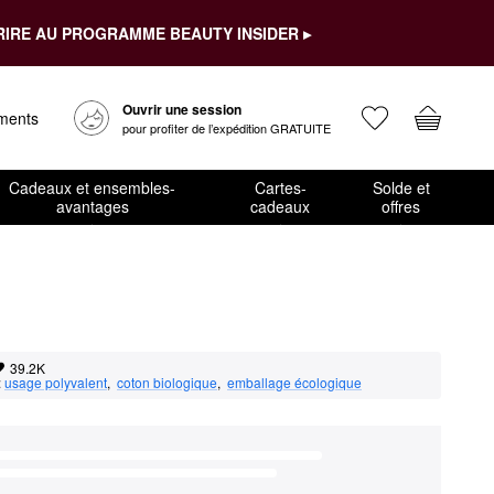
RIRE AU PROGRAMME BEAUTY INSIDER ▸
Ouvrir une session
ements
pour profiter de l’expédition GRATUITE
Cadeaux et ensembles-
Cartes-
Solde et
avantages
cadeaux
offres
39.2K
:
usage polyvalent
,  
coton biologique
,  
emballage écologique