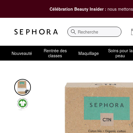
Célébration Beauty Insider :
nous mettons 
Recherche
Rentrée des
Soins pour la
Nouveauté
Maquillage
classes
peau