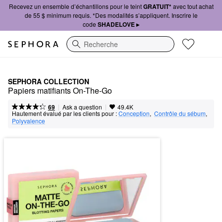
Recevez un ensemble d’échantillons pour le teint
GRATUIT*
avec tout achat
de 55 $ minimum requis. *Des modalités s’appliquent. Inscrire le
code
SHADELOVE ▸
Recherche
SEPHORA COLLECTION
Papiers matifiants On-The-Go
|
|
Ask a question
69
49.4K
Hautement évalué par les clients pour :
Conception
,  
Contrôle du sébum
,  
Polyvalence