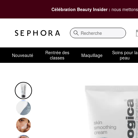
Célébration Beauty Insider :
nous mettons 
Recherche
Rentrée des
Soins pour la
Nouveauté
Maquillage
classes
peau