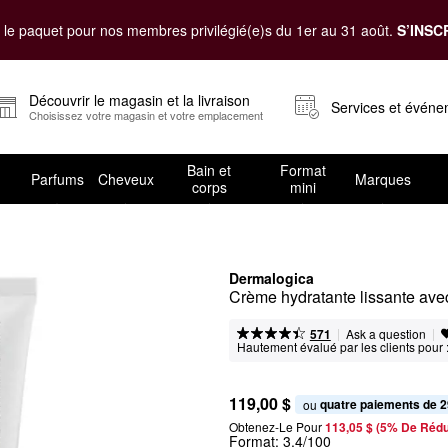
le paquet pour nos membres privilégié(e)s du 1er au 31 août.
S’INSC
Découvrir le magasin et la livraison
Services et évén
Choisissez votre magasin et votre emplacement
Bain et
Format
Parfums
Cheveux
Marques
corps
mini
Dermalogica
Crème hydratante lissante ave
|
|
Ask a question
571
Hautement évalué par les clients pour 
119,00 $
quatre paiements de 2
ou 
Obtenez-Le Pour
113,05 $ (5% De Rédu
Format:
3.4/100