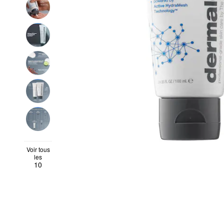
Voir tous
les
10