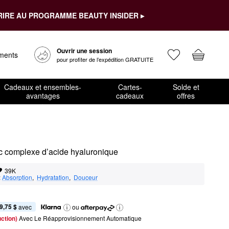
RIRE AU PROGRAMME BEAUTY INSIDER ▸
Ouvrir une session
ements
pour profiter de l’expédition GRATUITE
Cadeaux et ensembles-
Cartes-
Solde et
avantages
cadeaux
offres
c complexe d’acide hyaluronique
39K
:
Absorption
,  
Hydratation
,  
Douceur
9,75 $
 avec
ou
ction) 
Avec Le Réapprovisionnement Automatique