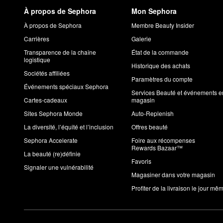
À propos de Sephora
Mon Sephora
À propos de Sephora
Membre Beauty Insider
Carrières
Galerie
Transparence de la chaîne
État de la commande
logistique
Historique des achats
Sociétés affiliées
Paramètres du compte
Événements spéciaux Sephora
Services Beauté et événements e
Cartes-cadeaux
magasin
Sites Sephora Monde
Auto-Replenish
La diversité, l’équité et l’inclusion
Offres beauté
Sephora Accelerate
Foire aux récompenses
Rewards Bazaar™
La beauté (re)définie
Favoris
Signaler une vulnérabilité
Magasiner dans votre magasin
Profiter de la livraison le jour mê