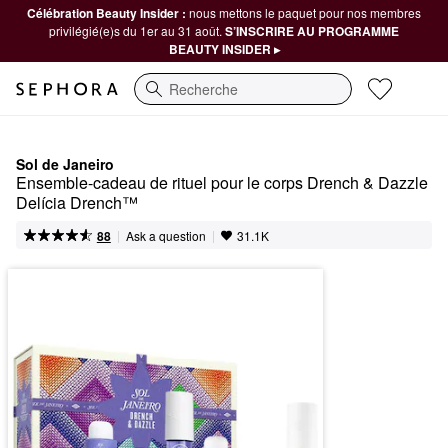
Célébration Beauty Insider :
nous mettons le paquet pour nos membres
privilégié(e)s du 1er au 31 août.
S’INSCRIRE AU PROGRAMME
BEAUTY INSIDER ▸
Recherche
Sol de Janeiro
Ensemble-cadeau de rituel pour le corps Drench & Dazzle 
Delícia Drench™
|
|
Ask a question
88
31.1K