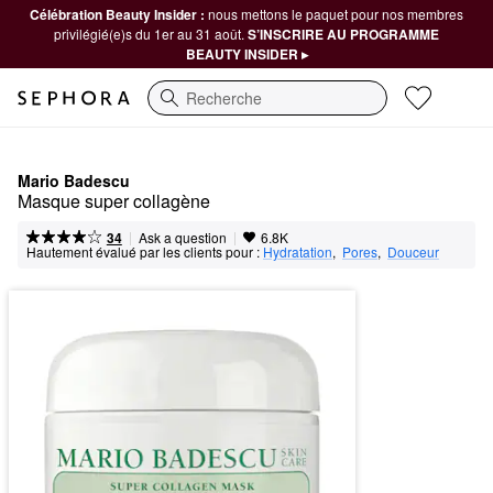
Célébration Beauty Insider :
nous mettons le paquet pour nos membres
privilégié(e)s du 1er au 31 août.
S’INSCRIRE AU PROGRAMME
BEAUTY INSIDER ▸
Recherche
Mario Badescu
Masque super collagène
|
|
Ask a question
34
6.8K
Hautement évalué par les clients pour :
Hydratation
,  
Pores
,  
Douceur