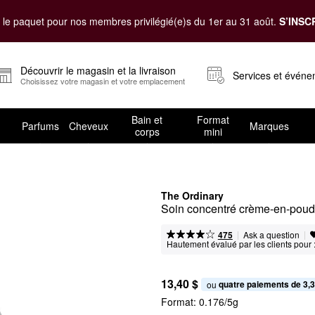
le paquet pour nos membres privilégié(e)s du 1er au 31 août.
S’INSC
Découvrir le magasin et la livraison
Services et évén
Choisissez votre magasin et votre emplacement
Bain et
Format
Parfums
Cheveux
Marques
corps
mini
The Ordinary
Soin concentré crème-en-poud
|
|
Ask a question
475
Hautement évalué par les clients pour 
13,40 $
quatre paiements de 3,3
ou 
Format:
0.176/5g