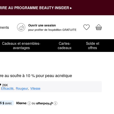
RIRE AU PROGRAMME BEAUTY INSIDER ▸
Ouvrir une session
ements
pour profiter de l’expédition GRATUITE
Cadeaux et ensembles-
Cartes-
Solde et
avantages
cadeaux
offres
re au soufre à 10 % pour peau acnéique
26K
:
Efficacité
,  
Rougeur
,  
Vitesse
5 $
 avec
ou