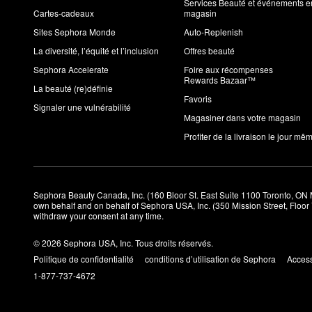
Services Beauté et événements e
Cartes-cadeaux
magasin
Sites Sephora Monde
Auto-Replenish
La diversité, l’équité et l’inclusion
Offres beauté
Sephora Accelerate
Foire aux récompenses
Rewards Bazaar™
La beauté (re)définie
Favoris
Signaler une vulnérabilité
Magasiner dans votre magasin
Profiter de la livraison le jour mê
Sephora Beauty Canada, Inc. (160 Bloor St. East Suite 1100 Toronto, ON 
own behalf and on behalf of Sephora USA, Inc. (350 Mission Street, Floo
withdraw your consent at any time.
© 2026 Sephora USA, Inc. Tous droits réservés.
Politique de confidentialité
conditions d’utilisation de Sephora
Access
1-877-737-4672