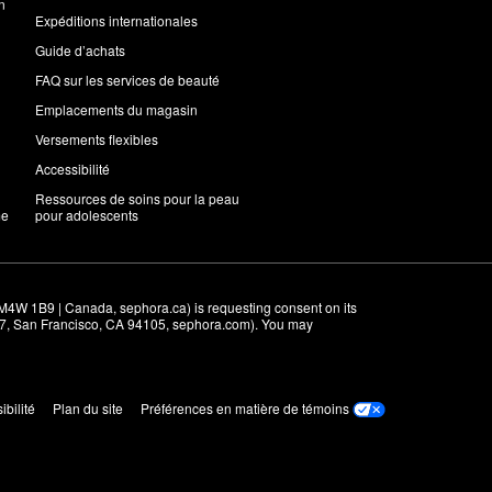
n
Expéditions internationales
Guide d’achats
FAQ sur les services de beauté
Emplacements du magasin
Versements flexibles
Accessibilité
Ressources de soins pour la peau
me
pour adolescents
M4W 1B9 | Canada, sephora.ca) is requesting consent on its 
r 7, San Francisco, CA 94105, sephora.com). You may 
ibilité
Plan du site
Préférences en matière de témoins