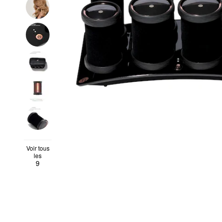
Voir tous
les
9