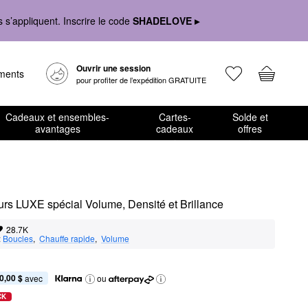
s’appliquent. Inscrire le code
SHADELOVE ▸
Ouvrir une session
ements
pour profiter de l’expédition GRATUITE
Cadeaux et ensembles-
Cartes-
Solde et
avantages
cadeaux
offres
rs LUXE spécial Volume, Densité et Brillance
28.7K
:
Boucles
,  
Chauffe rapide
,  
Volume
0,00 $
 avec
ou
CK