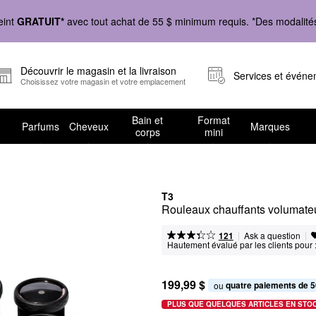
eint
GRATUIT*
avec tout achat de 55 $ minimum requis. *Des modalités 
Découvrir le magasin et la livraison
Services et évén
Choisissez votre magasin et votre emplacement
Bain et
Format
Parfums
Cheveux
Marques
corps
mini
T3
Rouleaux chauffants volumateu
|
|
Ask a question
121
Hautement évalué par les clients pour 
199,99 $
quatre paiements de 5
ou 
PLUS QUE QUELQUES ARTICLES EN STO