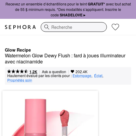
Recevez un ensemble d’échantillons pour le teint
GRATUIT*
avec tout achat
de 55 $ minimum requis. *Des modalités s’appliquent. Inscrire le
code
SHADELOVE ▸
Recherche
Glow Recipe
Watermelon Glow Dewy Flush : fard à joues illuminateur 
avec niacinamide
|
|
Ask a question
1,2K
202.4K
Hautement évalué par les clients pour :
Estompage
,  
Éclat
,  
Propriétés soin