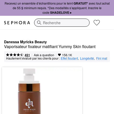
Recevez un ensemble d’échantillons pour le teint
GRATUIT*
avec tout achat
de 55 $ minimum requis. *Des modalités s’appliquent. Inscrire le
code
SHADELOVE ▸
Recherche
Danessa Myricks Beauty
Vaporisateur fixateur matifiant Yummy Skin floutant
|
|
Ask a question
451
156.1K
Hautement évalué par les clients pour :
Effet floutant
,  
Longévité
,  
Fini mat