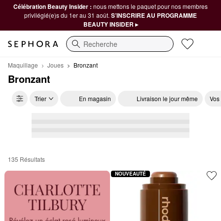
Célébration Beauty Insider :
nous mettons le paquet pour nos membres
privilégié(e)s du 1er au 31 août.
S’INSCRIRE AU PROGRAMME
BEAUTY INSIDER ▸
Recherche
Maquillage
Joues
Bronzant
Bronzant
Trier
En magasin
Livraison le jour même
Vos
135 Résultats
Bronzant
NOUVEAUTÉ