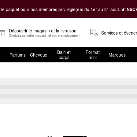
le paquet pour nos membres privilégié(e)s du 1er au 31 août.
S’INSC
Découvrir le magasin et la livraison
Services et évén
Choisissez votre magasin et votre emplacement
Bain et
Format
Parfums
Cheveux
Marques
corps
mini