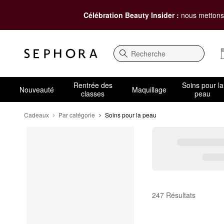
Célébration Beauty Insider :
nous mettons 
Recherche
Rentrée des
Soins pour la
Nouveauté
Maquillage
classes
peau
Cadeaux
Par catégorie
Soins pour la peau
Soins pour la peau
247 Résultats