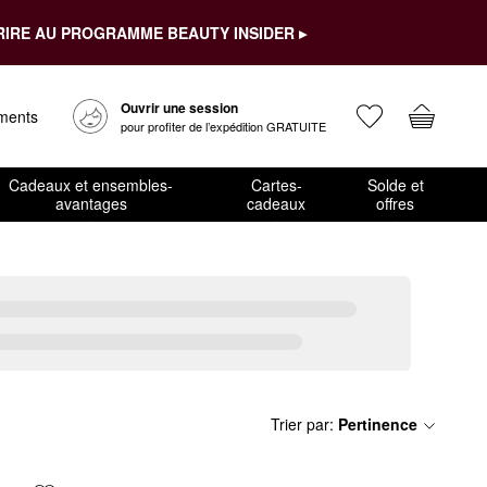
RIRE AU PROGRAMME BEAUTY INSIDER ▸
Ouvrir une session
ements
pour profiter de l’expédition GRATUITE
Cadeaux et ensembles-
Cartes-
Solde et
avantages
cadeaux
offres
Trier par
:
Pertinence