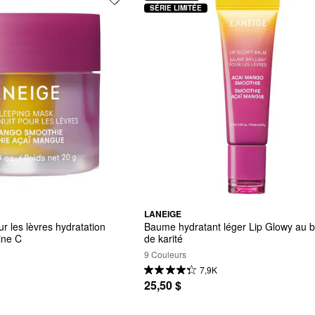
SÉRIE LIMITÉE
LANEIGE
 les lèvres hydratation 
Baume hydratant léger Lip Glowy au b
ine C
de karité
9 Couleurs
7,9K
25,50 $